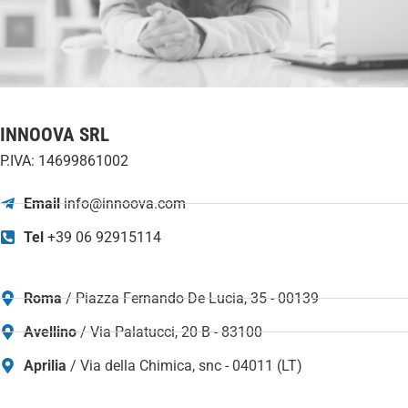
INNOOVA SRL
P.IVA: 14699861002
Email
info@innoova.com
Tel
+39 06 92915114
Roma
/ Piazza Fernando De Lucia, 35 - 00139
Avellino
/ Via Palatucci, 20 B - 83100
Aprilia
/ Via della Chimica, snc - 04011 (LT)