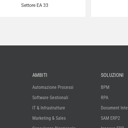
Settore EA 33
AMBITI
SOLUZIONI
Automazione Processi
BPM
Software Gestionali
RPA
IT & Infrastrutture
Document Intel
Marketing & Sales
SAM ERP2