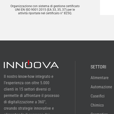
Organizzazione con sistema di gestione certificato
UNI EN ISO 9001:2015 (EA 33, 35, 37) per le
attività riportate nel certificato n° 825Q.
SETTORI
Il nostro know-how integrato e
Alimentare
l’esperienza con oltre 5.000
Automazione
clienti in 15 settori diversi ci
permette di affrontare il processo
Caseifici
di digitalizzazione a 360°,
Chimico
creando strategie innovative e